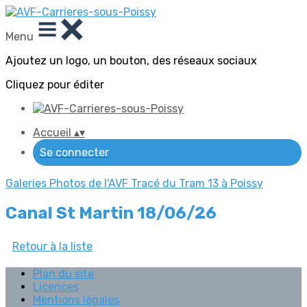
Menu
Ajoutez un logo, un bouton, des réseaux sociaux
Cliquez pour éditer
Accueil
▴
▾
Se connecter
Galeries Photos de l'AVF
Tracé du Tram 13 à Poissy
Canal St Martin 18/06/26
Retour à la liste
Plan du site
Licences
Mentions légales