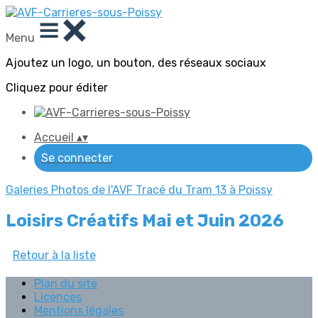
Menu
Ajoutez un logo, un bouton, des réseaux sociaux
Cliquez pour éditer
Accueil
▴
▾
Se connecter
Galeries Photos de l'AVF
Tracé du Tram 13 à Poissy
Loisirs Créatifs Mai et Juin 2026
Retour à la liste
Plan du site
Licences
Mentions légales