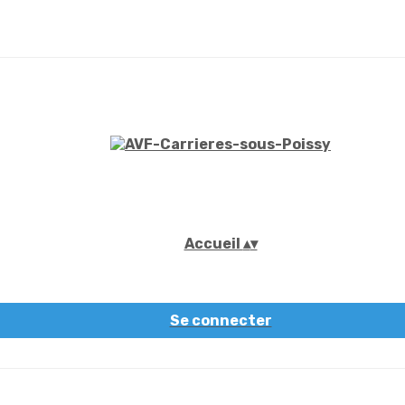
Accueil
▴
▾
Se connecter