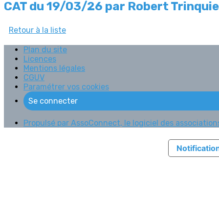
CAT du 19/03/26 par Robert Trinquie
Retour à la liste
Plan du site
Licences
Mentions légales
CGUV
Paramétrer vos cookies
Se connecter
Propulsé par AssoConnect, le logiciel des associations
Notification