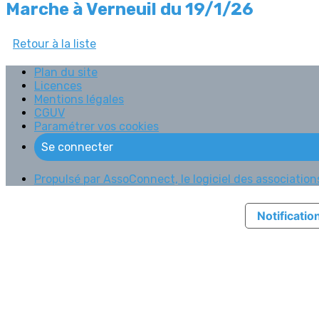
Marche à Verneuil du 19/1/26
Retour à la liste
Plan du site
Licences
Mentions légales
CGUV
Paramétrer vos cookies
Se connecter
Propulsé par AssoConnect, le logiciel des associations
Notification