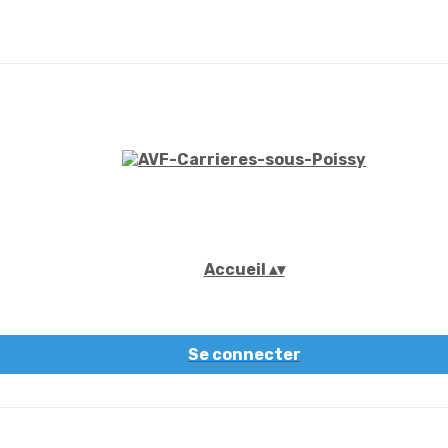
Accueil
▴
▾
Se connecter