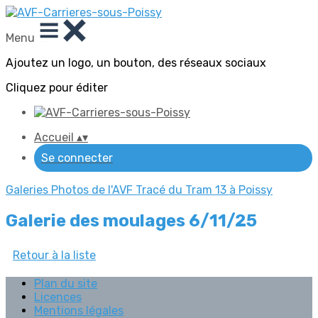
Menu
Ajoutez un logo, un bouton, des réseaux sociaux
Cliquez pour éditer
Accueil
▴
▾
Se connecter
Galeries Photos de l'AVF
Tracé du Tram 13 à Poissy
Galerie des moulages 6/11/25
Retour à la liste
Plan du site
Licences
Mentions légales