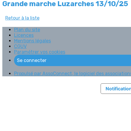
Grande marche Luzarches 13/10/25
Retour à la liste
Plan du site
Licences
Mentions légales
CGUV
Paramétrer vos cookies
Se connecter
Propulsé par AssoConnect, le logiciel des associations
Notification