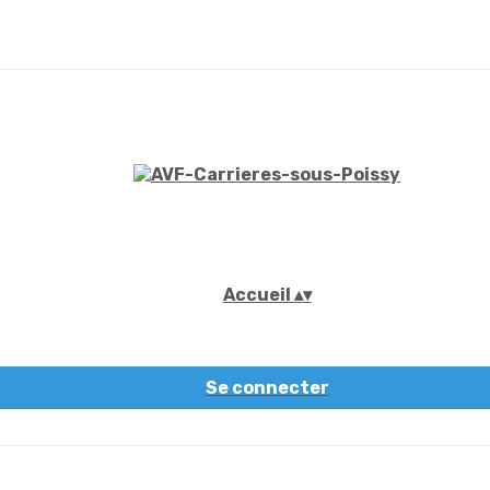
Accueil
▴
▾
Se connecter