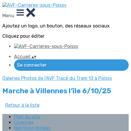
Menu
Ajoutez un logo, un bouton, des réseaux sociaux
Cliquez pour éditer
Accueil
▴
▾
Se connecter
Galeries Photos de l'AVF
Tracé du Tram 13 à Poissy
Marche à Villennes l’île 6/10/25
Retour à la liste
Plan du site
Licences
Mentions légales