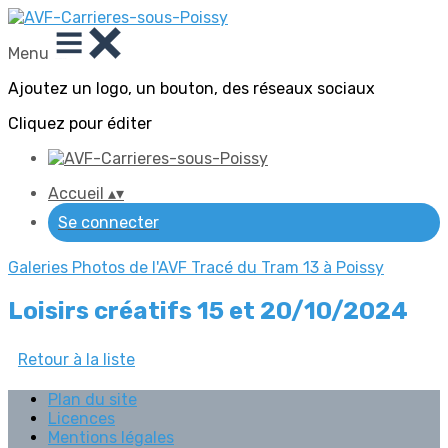
Menu
Ajoutez un logo, un bouton, des réseaux sociaux
Cliquez pour éditer
Accueil
▴
▾
Se connecter
Galeries Photos de l'AVF
Tracé du Tram 13 à Poissy
Loisirs créatifs 15 et 20/10/2024
Retour à la liste
Plan du site
Licences
Mentions légales