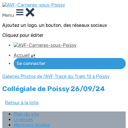
Menu
Ajoutez un logo, un bouton, des réseaux sociaux
Cliquez pour éditer
Accueil
▴
▾
Se connecter
Galeries Photos de l'AVF
Tracé du Tram 13 à Poissy
Collégiale de Poissy 26/09/24
Retour à la liste
Plan du site
Licences
Mentions légales