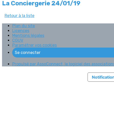
La Conciergerie 24/01/19
Retour à la liste
Plan du site
Licences
Mentions légales
CGUV
Paramétrer vos cookies
Se connecter
Propulsé par AssoConnect, le logiciel des associations
Notification