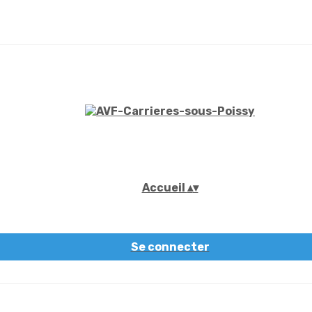
Accueil
▴
▾
Se connecter